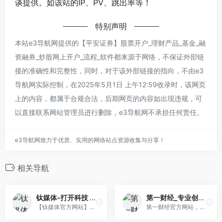
谈提供。如该站的IP、PV、跳出率等！
特别声明
本站e3导航网提供的【平安证券】股票开户_理财产品_基金_融
资融券_炒股网上开户_流程_软件都来源于网络，不保证外部链
接的准确性和完整性，同时，对于该外部链接的指向，不由e3
导航网实际控制，在2025年5月1日 上午12:59收录时，该网页
上的内容，都属于合规合法，后期网页的内容如出现违规，可
以直接联系网站管理员进行删除，e3导航网不承担任何责任。
e3导航网致力于优质、实用的网络站点资源收集与分享！
相关导航
钛媒体-打开科技 打开财富
第一财经_专业创造价值
【钛媒体官方网站】钛媒体致力于成为优秀的财经科技信息服务平台，形成了“新媒体、全球技术专家网络、科技IP与创意产品服务、科技股数据服务”四大业务板块和“钛媒体国际”业务布局，现已成为具有影响力的财经信息服务商和新媒体标杆之一。
第一财经官方网站，7X24小时提供股市行情、经济大势、金融政策、行业动态、专家分析等财经资讯；全网独家直播谈股论金、今日股市、公司与行业、解码财商、头脑风暴等第一财经电视节目。