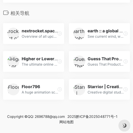
相关导航
nextrocket.space – List of upcoming rocket launches to space.
earth :: a global map of wind, weather, and ocean conditions
Overview of all upcoming rocket launches to space, including launch time, payload and destination.
See current wind, weather, ocean, and pollution conditions, as forecast by supercomputers, on an interactive animated map. Updated every three hours.
Higher or Lower Game – Over 100+ Free Games
Guess That Product – Millions
The ultimate online game of Higher or Lower. Featuring 100+ game modes about Google, Movies, Music, Sports, Geography and much more. Play now!
Guess That Product - Millions
Floor796
Starrior | Creative digital studio from France
A huge animation scene with many references to memes, games, films, series, anime, music groups
Creative digital studio focused on the creation of interactive and engaging websites at an affordable price. Turnkey development solution to grow your business.
Copyright ©QQ: 2696788@qq.com 2025
黔ICP备2025048771号-1
网站地图