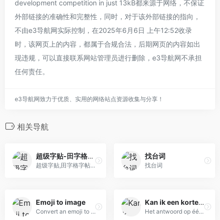
development competition in just 13kB都来源于网络，不保证
外部链接的准确性和完整性，同时，对于该外部链接的指向，
不由e3导航网实际控制，在2025年6月6日 上午12:52收录
时，该网页上的内容，都属于合规合法，后期网页的内容如出
现违规，可以直接联系网站管理员进行删除，e3导航网不承担
任何责任。
e3导航网致力于优质、实用的网络站点资源收集与分享！
相关导航
超级字贴-田字格字贴生成器
找台词
超级字贴,田字格字帖,字帖,字帖打印,看拼音写汉字,看拼音写词语,儿童田字格打印,在线制作个性汉字字帖、笔顺字帖、英文字帖、拼音字帖、口算数学字帖、竖式计算题字帖的平台。提供丰富的字帖模版，强大的个性选项定制能力；字帖内容随心定制；小学语文字帖快捷制作；直接输出高清PDF字帖；任意尺寸；大小、颜色、字体随心选
找台词
Emoji to image
Kan ik een korte broek aan? – ja!
Convert an emoji to an image with the click of a button!
Het antwoord op één van de belangrijkste vragen des levens. Kan ik vandaag een korte broek aan? De enige echte.