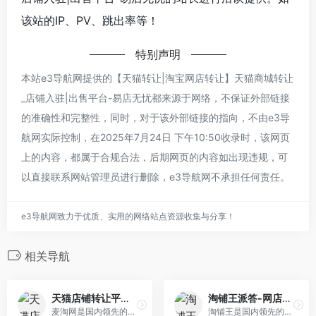
该站的IP、PV、跳出率等！
特别声明
本站e3导航网提供的【天猫转让|淘宝网店转让】天猫商城转让
_店铺入驻|出售平台-易店无忧都来源于网络，不保证外部链接
的准确性和完整性，同时，对于该外部链接的指向，不由e3导
航网实际控制，在2025年7月24日 下午10:50收录时，该网页
上的内容，都属于合规合法，后期网页的内容如出现违规，可
以直接联系网站管理员进行删除，e3导航网不承担任何责任。
e3导航网致力于优质、实用的网络站点资源收集与分享！
相关导航
天猫店铺转让平台_淘宝店铺转让出售买卖交易_网店转让平台-麦淘网
淘铺王派答-网店转让平台,天猫转让,淘宝店铺转让,网店出售购买入驻交易
麦淘网是国内领先的网店转让平台,涵盖天猫店铺转让、淘宝店铺转让、京东店铺转让等,同时提供代入驻、代运营等多项服务,累计服务客户超50万家,买卖网店就上麦淘网。
淘铺王是国内领先的网店转让平台，提供天猫店铺转让,淘宝店铺转让,天猫代入驻,网店转让等业务。为广大卖家提供全网在售海量天猫店铺转让资源,以专注于淘宝,天猫过户出售入驻转让交易于一体的综合服务。