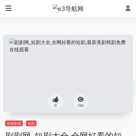
0
199
在线影视
短剧
剧剧网_短剧大全,全网好看的短