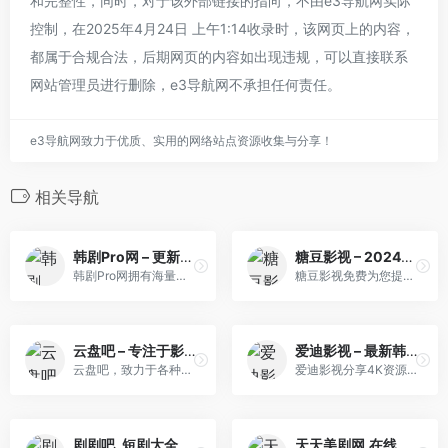
和完整性，同时，对于该外部链接的指向，不由e3导航网实际
控制，在2025年4月24日 上午1:14收录时，该网页上的内容，
都属于合规合法，后期网页的内容如出现违规，可以直接联系
网站管理员进行删除，e3导航网不承担任何责任。
e3导航网致力于优质、实用的网络站点资源收集与分享！
相关导航
韩剧Pro网 – 更新又快又全的韩剧网站！
糖豆影视 – 2024年最新高清热播电影-好看的电视剧免费在线观看 _ 影视大全
韩剧Pro网拥有海量热门韩剧资源，涵盖当下最火韩剧TV新番、经典高分韩国电视剧，从浪漫爱情到悬疑烧脑，满足各类观剧需求。提供高清流畅的韩剧在线观看服务，同步推荐优质片单，带你发现宝藏好剧。更有韩国明星动态追踪、超燃韩剧 OST 原声大碟。一站式解锁韩剧世界的魅力，开启沉浸式追剧体验！
糖豆影视免费为您提供最新热播高清电影、电视剧，热门韩剧，欧美大片在线观看，每天更新好看的电视剧，最新综艺秀，明星信息与相关电影电视剧，影视大全电影网同时提供电影电视剧演员表，角色等相关内容，影视大全高清影院是影视爱好者们的电影家园！
云盘吧 – 专注于影视|动漫|游戏|书籍|软件等网盘资源分享
爱迪影视 – 最新韩剧,韩国电视剧,美剧,日剧,爱迪影院,在线1080P
云盘吧，致力于各种精品资源分享，包括阿里云盘、百度网盘、夸克网盘、迅雷云盘、UC网盘资源分享。
爱迪影视分享4K资源,1080P高清,Netflix奈菲最新电影,韩剧,日剧,电视剧,欧美剧,动漫等在线观看。
剧剧吧_短剧大全,全网好看的短剧,最新美剧韩剧免费在线观看
天天美剧网,在线美剧天堂,免费提供好看的最新美剧资源,高清美剧在线观看