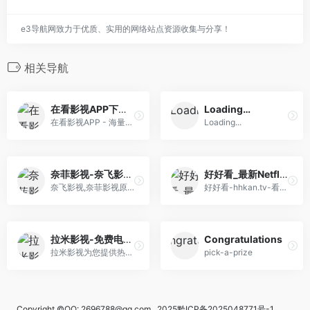
e3导航网致力于优质、实用的网络站点资源收集与分享！
相关导航
在看影视APP下载 – 海量高清影视资源免费看
Loading…
在看影视APP - 海量高清影视资源，免费在线观看最新电影、电视剧、动漫、综艺节目
Loading...
奈菲影视-奈飞影视 – 奈菲影视如果生活很无趣,但至少我可以陪你看剧
好好看_最新Netflix新剧_韩国电影免费在线观看
奈飞影视,奈菲影视原奈菲影视,是专为中国用户提供全球流媒体播放网站,网飞,奈飞,亚马逊,Disney+,HBO,appleTV
好好看-hhkan.tv-看电影，可以改变人生！奈飞Netflix免费看，每天更新热火欧美日韩剧，最新韩国电影，在线免费电影网，VIP视频免费看！
拉米影视-免费电影、电视剧、动漫、影视视频导航
Congratulations
拉米影视为您提供热门高分电影电视剧动漫排行榜，电视剧、电影、动作片、喜剧片、爱情片、热血动漫、卡通动漫等影视资源片库，更多高清电影电视剧动漫尽在拉米影视。
pick-a-prize
Copyright ©QQ: 2696788@qq.com 2025
黔ICP备2025048771号-1